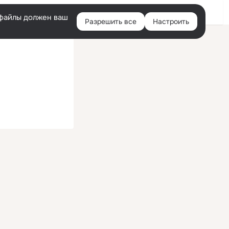
Войти
e-файлы должен ваш
Разрешить все
Настроить
Правая
колонка