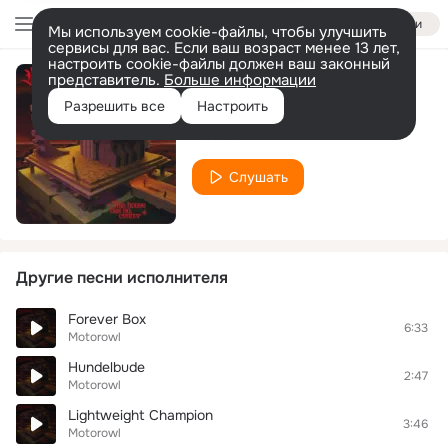
Войти
Мы используем cookie-файлы, чтобы улучшить
сервисы для вас. Если ваш возраст менее 13 лет,
настроить cookie-файлы должен ваш законный
представитель.
Больше информации
Clean Passage
Разрешить все
Настроить
Motorowl
Слушать
Другие песни исполнителя
Forever Box
6:33
Motorowl
Hundelbude
2:47
Motorowl
Lightweight Champion
3:46
Motorowl