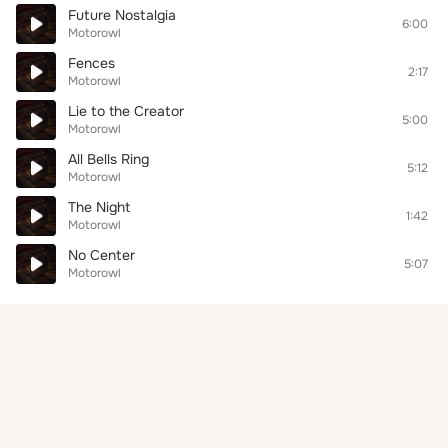
Future Nostalgia
6:00
Motorowl
Fences
2:17
Motorowl
Lie to the Creator
5:00
Motorowl
All Bells Ring
5:12
Motorowl
The Night
1:42
Motorowl
No Center
5:07
Motorowl