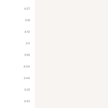
4:27
3:19
4:10
3:11
3:55
4:04
3:44
3:25
3:43