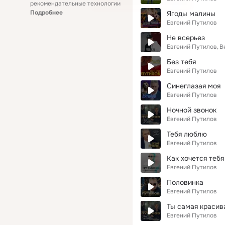
рекомендательные технологии
Подробнее
Ягоды малины
Евгений Путилов
Не всерьез
Евгений Путилов
В
Без тебя
Евгений Путилов
Синеглазая моя
Евгений Путилов
Ночной звонок
Евгений Путилов
Тебя люблю
Евгений Путилов
Как хочется тебя
Евгений Путилов
Половинка
Евгений Путилов
Ты самая красив
Евгений Путилов