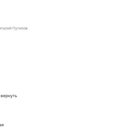
италий Путилов
 вернуть
ая