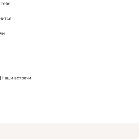
 тебя
нится
лчи
 [Наши встречи]