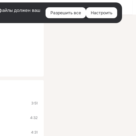
Войти
e-файлы должен ваш
Разрешить все
Настроить
Правая
колонка
3:51
4:32
4:31