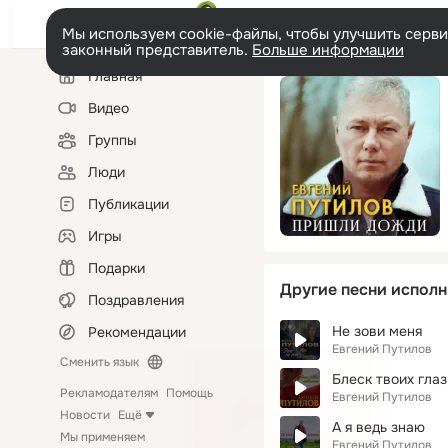
Мы используем cookie-файлы, чтобы улучшить сервис
законный представитель.
Больше информации
Левая
Главная
колонка
Видео
Группы
Люди
Публикации
Игры
Подарки
Другие песни исполн
Поздравления
Не зови меня
Рекомендации
Евгений Путилов
Сменить язык
Блеск твоих глаз
Рекламодателям
Помощь
Евгений Путилов
Новости
Ещё
А я ведь знаю
Мы применяем
Евгений Путилов