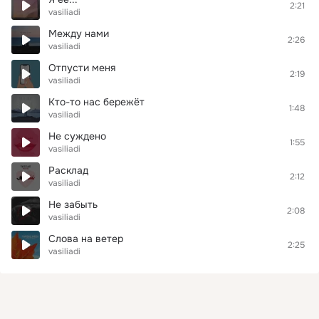
2:21
vasiliadi
Между нами
2:26
vasiliadi
Отпусти меня
2:19
vasiliadi
Кто-то нас бережёт
1:48
vasiliadi
Не суждено
1:55
vasiliadi
Расклад
2:12
vasiliadi
Не забыть
2:08
vasiliadi
Слова на ветер
2:25
vasiliadi