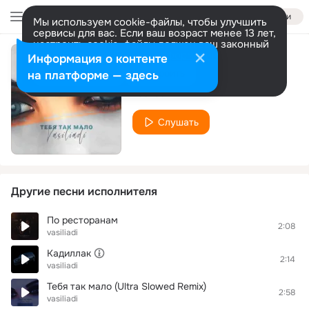
Войти
Мы используем cookie-файлы, чтобы улучшить
сервисы для вас. Если ваш возраст менее 13 лет,
настроить cookie-файлы должен ваш законный
представитель.
Больше информации
Информация о контенте
Тебя так мало
Разрешить все
Настроить
на платформе — здесь
vasiliadi
Слушать
Другие песни исполнителя
По ресторанам
2:08
vasiliadi
Кадиллак
2:14
vasiliadi
Тебя так мало (Ultra Slowed Remix)
2:58
vasiliadi