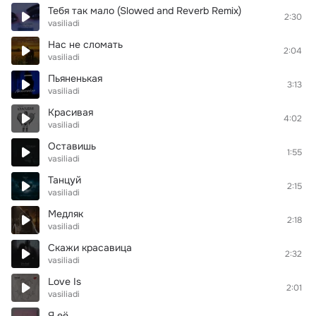
Тебя так мало (Slowed and Reverb Remix)
2:30
vasiliadi
Нас не сломать
2:04
vasiliadi
Пьяненькая
3:13
vasiliadi
Красивая
4:02
vasiliadi
Оставишь
1:55
vasiliadi
Танцуй
2:15
vasiliadi
Медляк
2:18
vasiliadi
Скажи красавица
2:32
vasiliadi
Love Is
2:01
vasiliadi
Я её...