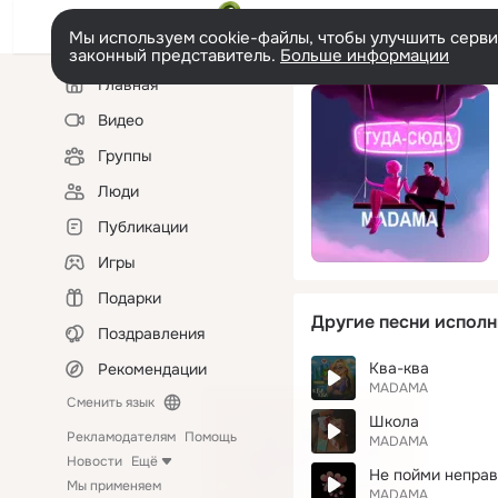
Мы используем cookie-файлы, чтобы улучшить сервис
законный представитель.
Больше информации
Левая
Главная
колонка
Видео
Группы
Люди
Публикации
Игры
Подарки
Другие песни исполн
Поздравления
Ква-ква
Рекомендации
MADAMA
Сменить язык
Школа
Рекламодателям
Помощь
MADAMA
Новости
Ещё
Не пойми непра
Мы применяем
MADAMA