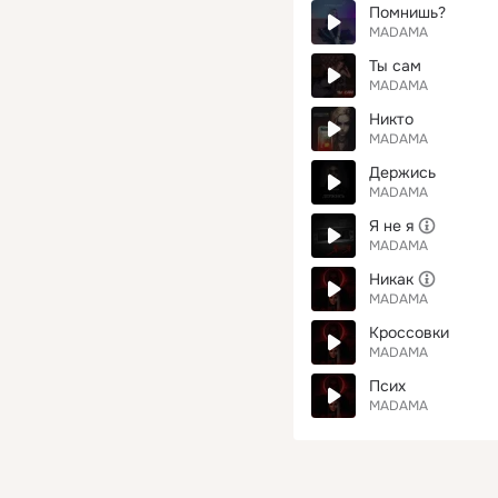
Помнишь?
MADAMA
Ты сам
MADAMA
Никто
MADAMA
Держись
MADAMA
Я не я
MADAMA
Никак
MADAMA
Кроссовки
MADAMA
Псих
MADAMA