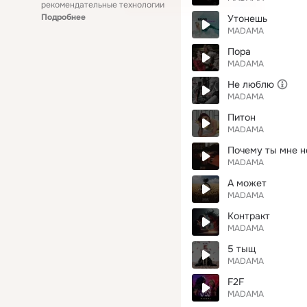
рекомендательные технологии
Подробнее
Утонешь
MADAMA
Пора
MADAMA
Не люблю
MADAMA
Питон
MADAMA
Почему ты мне н
MADAMA
А может
MADAMA
Контракт
MADAMA
5 тыщ
MADAMA
F2F
MADAMA