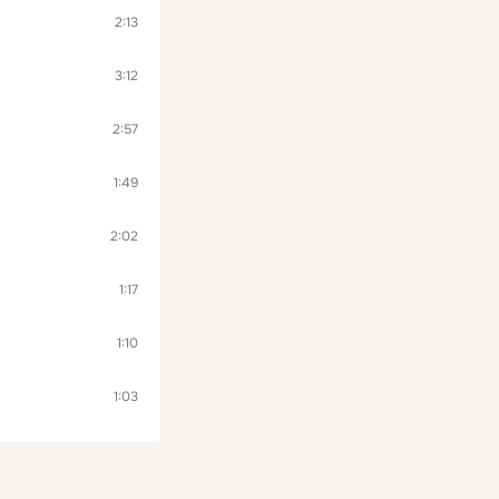
2:13
3:12
2:57
1:49
2:02
1:17
1:10
1:03