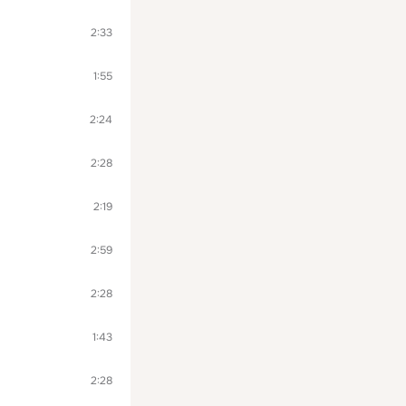
2:33
1:55
2:24
2:28
2:19
2:59
2:28
1:43
2:28