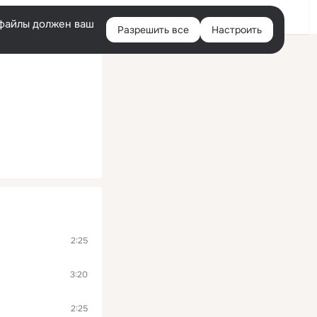
Войти
e-файлы должен ваш
Разрешить все
Настроить
Правая
колонка
2:25
3:20
2:25