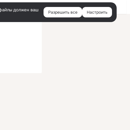
Войти
e-файлы должен ваш
Разрешить все
Настроить
Правая
колонка