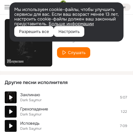
Войти
Мы используем cookie-файлы, чтобы улучшить
сервисы для вас. Если ваш возраст менее 13 лет,
настроить cookie-файлы должен ваш законный
представитель.
Больше информации
Паранойя
Разрешить все
Настроить
Dark Saymur
Слушать
Другие песни исполнителя
Заклинаю
5:07
Dark Saymur
Грехопадение
1:22
Dark Saymur
Исповедь
7:09
Dark Saymur