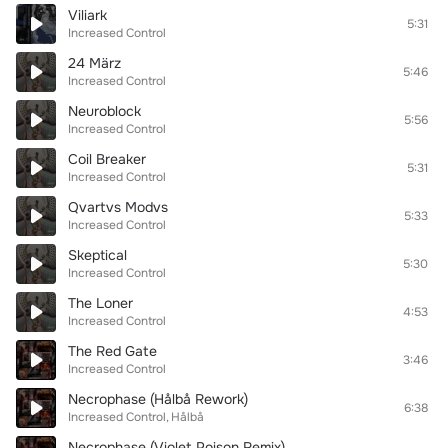
Viliark
5:31
Increased Control
24 März
5:46
Increased Control
Neuroblock
5:56
Increased Control
Coil Breaker
5:31
Increased Control
Qvartvs Modvs
5:33
Increased Control
Skeptical
5:30
Increased Control
The Loner
4:53
Increased Control
The Red Gate
3:46
Increased Control
Necrophase (Hålbå Rework)
6:38
Increased Control
Hålbå
Necrophase (Violet Poison Remix)