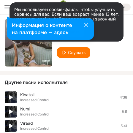
Войти
Мы используем cookie-файлы, чтобы улучшить
сервисы для вас. Если ваш возраст менее 13 лет,
настроить cookie-файлы должен ваш законный
представитель.
Больше информации
Информация о контенте
Cables Can Talk
Разрешить все
Настроить
на платформе — здесь
Increased Control
Слушать
Другие песни исполнителя
Kinatoli
4:38
Increased Control
Numi
5:11
Increased Control
Viraad
5:41
Increased Control