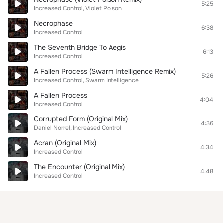
5:25
Increased Control
Violet Poison
Necrophase
6:38
Increased Control
The Seventh Bridge To Aegis
6:13
Increased Control
A Fallen Process (Swarm Intelligence Remix)
5:26
Increased Control
Swarm Intelligence
A Fallen Process
4:04
Increased Control
Corrupted Form (Original Mix)
4:36
Daniel Norrel
Increased Control
Acran (Original Mix)
4:34
Increased Control
The Encounter (Original Mix)
4:48
Increased Control