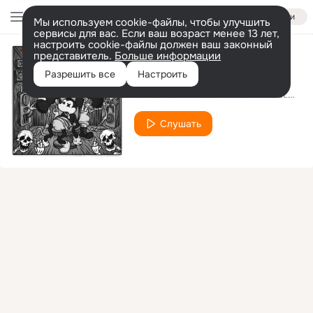
Войти
Мы используем cookie-файлы, чтобы улучшить
сервисы для вас. Если ваш возраст менее 13 лет,
настроить cookie-файлы должен ваш законный
представитель.
Больше информации
Мало [Bonus]
Разрешить все
Настроить
АЛКОГОЛЬ ПОСЛЕ СПОРТА
Sir-J
feat.
Слушать