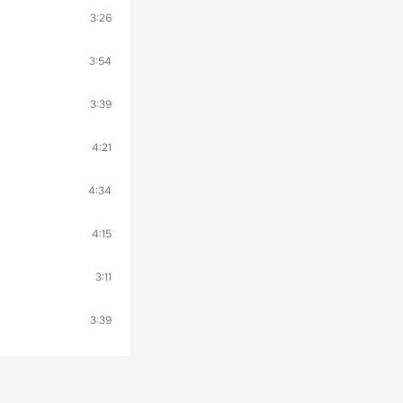
3:26
3:54
3:39
4:21
4:34
4:15
3:11
3:39