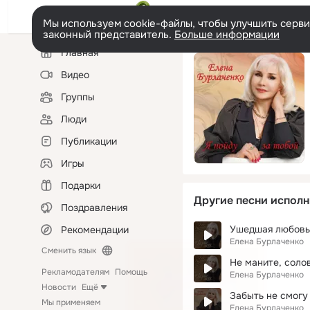
Мы используем cookie-файлы, чтобы улучшить сервис
законный представитель.
Больше информации
Левая
Главная
колонка
Видео
Группы
Люди
Публикации
Игры
Подарки
Другие песни исполн
Поздравления
Ушедшая любовь
Рекомендации
Елена Бурлаченко
Сменить язык
Не маните, соло
Рекламодателям
Помощь
Елена Бурлаченко
Новости
Ещё
Забыть не смогу
Мы применяем
Елена Бурлаченко