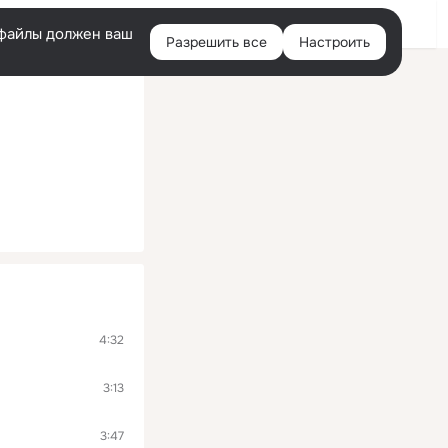
Войти
e-файлы должен ваш
Разрешить все
Настроить
Правая
колонка
4:32
3:13
3:47