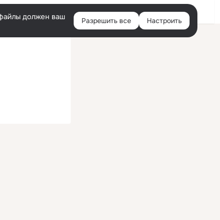
Войти
e-файлы должен ваш
Разрешить все
Настроить
Правая
колонка