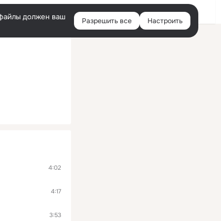
Войти
e-файлы должен ваш
Разрешить все
Настроить
Правая
колонка
4:02
4:17
3:53