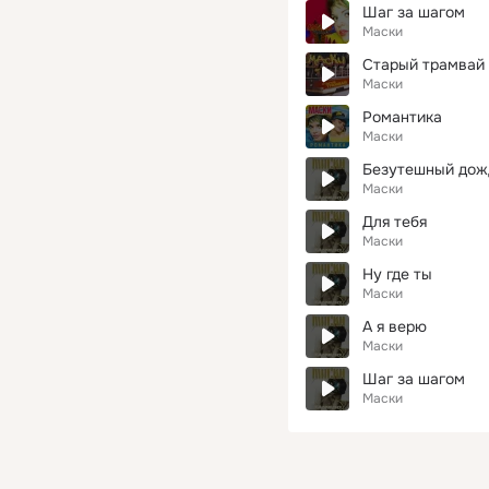
Шаг за шагом
Маски
Старый трамвай
Маски
Романтика
Маски
Безутешный дож
Маски
Для тебя
Маски
Ну где ты
Маски
А я верю
Маски
Шаг за шагом
Маски