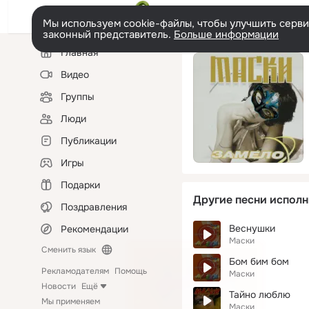
Мы используем cookie-файлы, чтобы улучшить сервис
законный представитель.
Больше информации
Левая
Главная
колонка
Видео
Группы
Люди
Публикации
Игры
Подарки
Другие песни исполн
Поздравления
Веснушки
Рекомендации
Маски
Сменить язык
Бом бим бом
Рекламодателям
Помощь
Маски
Новости
Ещё
Тайно люблю
Мы применяем
Маски