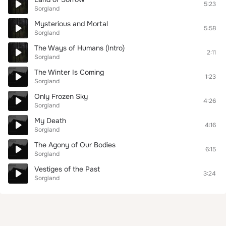
5:23
Sorgland
Mysterious and Mortal
5:58
Sorgland
The Ways of Humans (Intro)
2:11
Sorgland
The Winter Is Coming
1:23
Sorgland
Only Frozen Sky
4:26
Sorgland
My Death
4:16
Sorgland
The Agony of Our Bodies
6:15
Sorgland
Vestiges of the Past
3:24
Sorgland