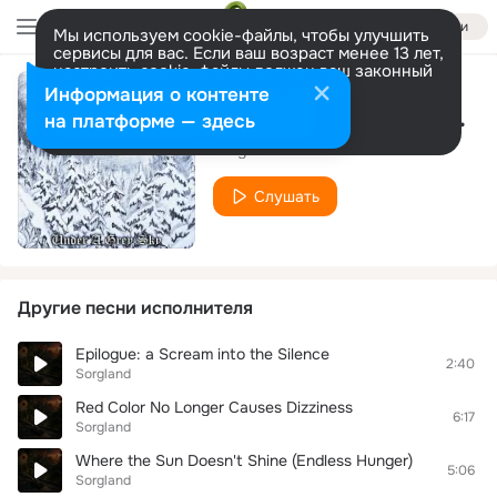
Войти
Мы используем cookie-файлы, чтобы улучшить
сервисы для вас. Если ваш возраст менее 13 лет,
настроить cookie-файлы должен ваш законный
представитель.
Больше информации
Информация о контенте
Secrets of the Lake Shore
Разрешить все
Настроить
на платформе — здесь
Sorgland
Слушать
Другие песни исполнителя
Epilogue: a Scream into the Silence
2:40
Sorgland
Red Color No Longer Causes Dizziness
6:17
Sorgland
Where the Sun Doesn't Shine (Endless Hunger)
5:06
Sorgland