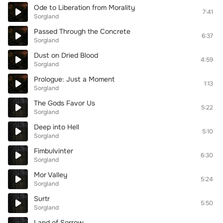
Ode to Liberation from Morality
7:41
Sorgland
Passed Through the Concrete
6:37
Sorgland
Dust on Dried Blood
4:59
Sorgland
Prologue: Just a Moment
1:13
Sorgland
The Gods Favor Us
5:22
Sorgland
Deep into Hell
5:10
Sorgland
Fimbulvinter
6:30
Sorgland
Mor Valley
5:24
Sorgland
Surtr
5:50
Sorgland
Land of Sorrow