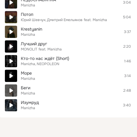
3:04
Manizha
Потоп
5:04
Юрий Шевчук
Дмитрий Емельянов
feat.
Manizha
Krestyanin
3:37
Manizha
Лучший друг
2:20
MONOLIT
feat.
Manizha
Кто-то нас ждёт (Short)
1:46
Manizha
NEOPOLEON
Море
3:14
Manizha
Беги
2:48
Manizha
Изумруд
3:40
Manizha