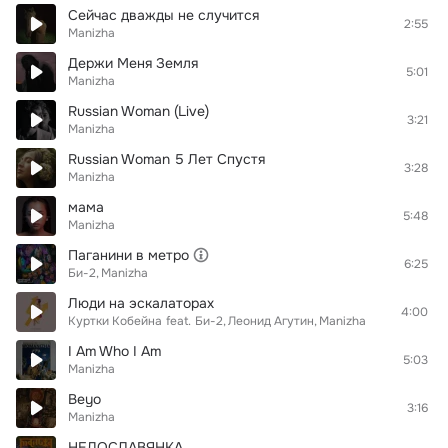
Сейчас дважды не случится
2:55
Manizha
Держи Меня Земля
5:01
Manizha
Russian Woman (Live)
3:21
Manizha
Russian Woman 5 Лет Спустя
3:28
Manizha
мама
5:48
Manizha
Паганини в метро
6:25
Би-2
Manizha
Люди на эскалаторах
4:00
Куртки Кобейна
feat.
Би-2
Леонид Агутин
Manizha
I Am Who I Am
5:03
Manizha
Beyo
3:16
Manizha
НЕДОСЛАВЯНКА