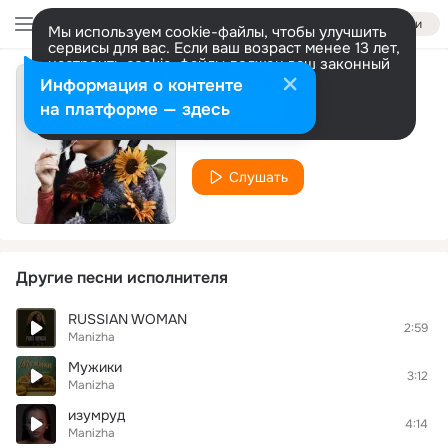
Войти
Мы используем cookie-файлы, чтобы улучшить
сервисы для вас. Если ваш возраст менее 13 лет,
настроить cookie-файлы должен ваш законный
представитель.
Больше информации
Информация о контенте
Город Солнца
Разрешить все
Настроить
на платформе — здесь
Manizha
Слушать
Другие песни исполнителя
RUSSIAN WOMAN
2:59
Manizha
Мужики
3:12
Manizha
изумруд
4:14
Manizha