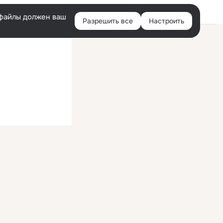
Войти
e-файлы должен ваш
Разрешить все
Настроить
Правая
колонка