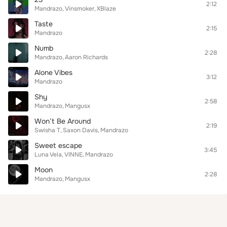
2:12
Mandrazo
Vinsmoker
XBlaze
Taste
2:15
Mandrazo
Numb
2:28
Mandrazo
Aaron Richards
Alone Vibes
3:12
Mandrazo
Shy
2:58
Mandrazo
Mangusx
Won’t Be Around
2:19
Swisha T
Saxon Davis
Mandrazo
Sweet escape
3:45
Luna Vela
VINNE
Mandrazo
Moon
2:28
Mandrazo
Mangusx