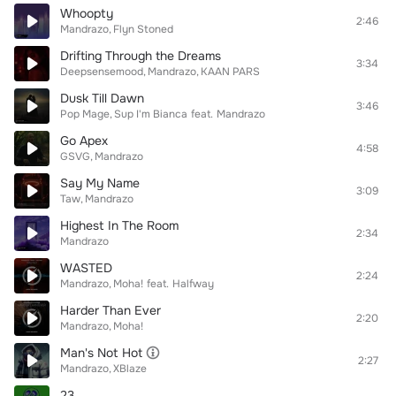
Whoopty
2:46
Mandrazo
Flyn Stoned
Drifting Through the Dreams
3:34
Deepsensemood
Mandrazo
KAAN PARS
Dusk Till Dawn
3:46
Pop Mage
Sup I'm Bianca
feat.
Mandrazo
Go Apex
4:58
GSVG
Mandrazo
Say My Name
3:09
Taw
Mandrazo
Highest In The Room
2:34
Mandrazo
WASTED
2:24
Mandrazo
Moha!
feat.
Halfway
Harder Than Ever
2:20
Mandrazo
Moha!
Man's Not Hot
2:27
Mandrazo
XBlaze
23