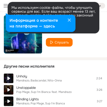
Войти
Мы используем cookie-файлы, чтобы улучшить
сервисы для вас. Если ваш возраст менее 13 лет,
настроить cookie-файлы должен ваш законный
представитель.
Больше информации
Информация о контенте
All The Way Up
Разрешить все
Настроить
на платформе — здесь
Mandrazo
Слушать
Другие песни исполнителя
Unholy
2:24
Mandrazo
Badscandal
Nito-Onna
Unstoppable
3:26
Pop Mage
Sup I'm Bianca
feat.
Mandrazo
Blinding Lights
3:27
Mandrazo
Pop Mage
Sup I'm Bianca