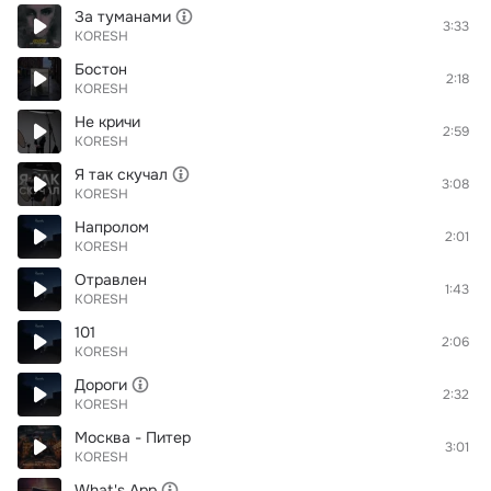
За туманами
3:33
KORESH
Бостон
2:18
KORESH
Не кричи
2:59
KORESH
Я так скучал
3:08
KORESH
Напролом
2:01
KORESH
Отравлен
1:43
KORESH
101
2:06
KORESH
Дороги
2:32
KORESH
Москва - Питер
3:01
KORESH
What's App