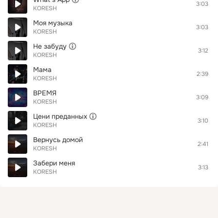
3:03
KORESH
Моя музыка
3:03
KORESH
Не забуду
3:12
KORESH
Мама
2:39
KORESH
ВРЕМЯ
3:09
KORESH
Цени преданных
3:10
KORESH
Вернусь домой
2:41
KORESH
Забери меня
3:13
KORESH