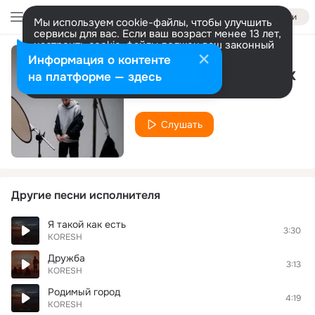
Войти
Мы используем cookie-файлы, чтобы улучшить
сервисы для вас. Если ваш возраст менее 13 лет,
настроить cookie-файлы должен ваш законный
представитель.
Больше информации
Информация о контенте
Крайний дитё 90-х
Разрешить все
Настроить
на платформе — здесь
KORESH
Слушать
Другие песни исполнителя
Я такой как есть
3:30
KORESH
Дружба
3:13
KORESH
Родимый город
4:19
KORESH