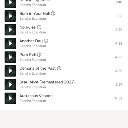
4:10
Sandro Ecantum
Burn in Your Hell
3:38
Sandro Ecantum
No Rules
4:29
Sandro Ecantum
Another Day
4:39
Sandro Ecantum
Pure Evil
4:22
Sandro Ecantum
Demons of the Past
4:29
Sandro Ecantum
Stay Alive (Remastered 2022)
3:57
Sandro Ecantum
Autumnus Vesperi
0:59
Sandro Ecantum