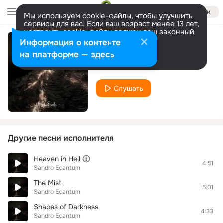
Войти
Мы используем cookie-файлы, чтобы улучшить
сервисы для вас. Если ваш возраст менее 13 лет,
настроить cookie-файлы должен ваш законный
представитель.
Больше информации
Информация о контенте
Memories
Разрешить все
Настроить
на платформе — здесь
Sandro Ecantum
Слушать
Другие песни исполнителя
Heaven in Hell
4:51
Sandro Ecantum
The Mist
5:01
Sandro Ecantum
Shapes of Darkness
4:33
Sandro Ecantum