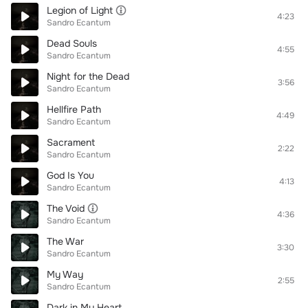
Legion of Light
4:23
Sandro Ecantum
Dead Souls
4:55
Sandro Ecantum
Night for the Dead
3:56
Sandro Ecantum
Hellfire Path
4:49
Sandro Ecantum
Sacrament
2:22
Sandro Ecantum
God Is You
4:13
Sandro Ecantum
The Void
4:36
Sandro Ecantum
The War
3:30
Sandro Ecantum
My Way
2:55
Sandro Ecantum
Dark in My Heart