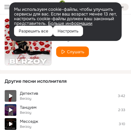
Войти
Мы используем cookie-файлы, чтобы улучшить
сервисы для вас. Если ваш возраст менее 13 лет,
настроить cookie-файлы должен ваш законный
представитель.
Больше информации
Губы твои
Разрешить все
Настроить
Berzoy
Слушать
Другие песни исполнителя
Детектив
3:42
Berzoy
Танцуем
2:33
Berzoy
Месседж
3:10
Berzoy