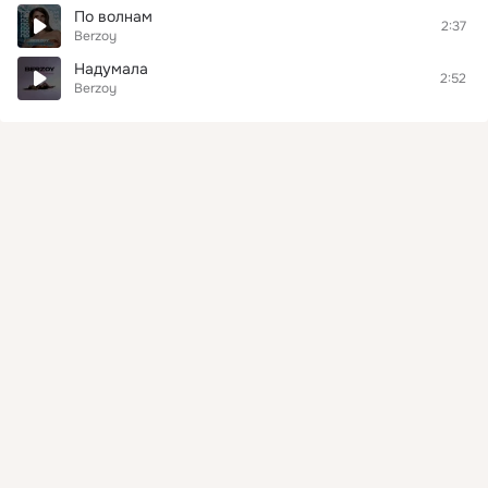
По волнам
2:37
Berzoy
Надумала
2:52
Berzoy