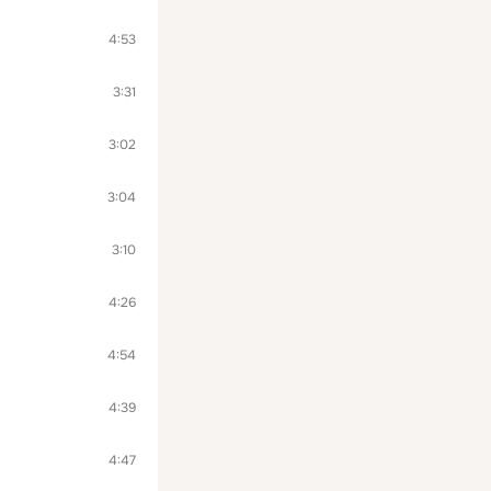
4:53
3:31
3:02
3:04
3:10
4:26
4:54
4:39
4:47