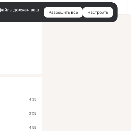
Войти
e-файлы должен ваш
Разрешить все
Настроить
Правая
колонка
4:35
3:08
4:58