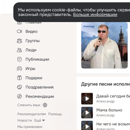
Мы используем cookie-файлы, чтобы улучшить сервис
законный представитель.
Больше информации
Левая
Главная
колонка
Видео
Группы
Люди
Публикации
Игры
Подарки
Другие песни исполн
Поздравления
Давай сегодня б
Рекомендации
Александр
Сменить язык
Мама больно
Рекламодателям
Помощь
Александр
Новости
Ещё
Ни чего не возь
Мы применяем
Александр