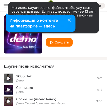
Войти
Мы используем cookie-файлы, чтобы улучшить
сервисы для вас. Если ваш возраст менее 13 лет,
настроить cookie-файлы должен ваш законный
представитель.
Больше информации
Информация о контенте
Давайте петь
Разрешить все
Настроить
на платформе — здесь
Демо
Слушать
Другие песни исполнителя
2000 Лет
5:01
Демо
Солнышко
4:18
Демо
Солнышко (Astero Remix)
3:06
Демо
Сергей Арутюнов
feat.
Astero