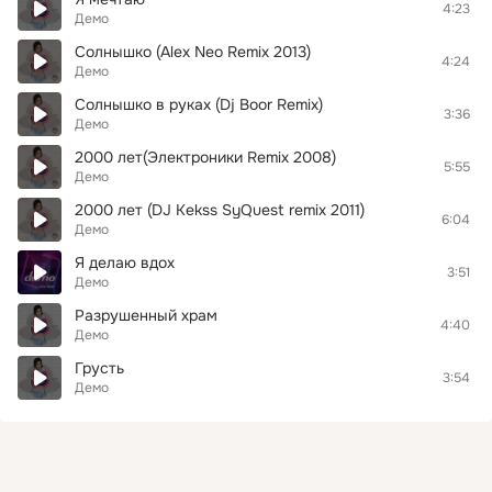
4:23
Демо
Солнышко (Alex Neo Remix 2013)
4:24
Демо
Солнышко в руках (Dj Boor Remix)
3:36
Демо
2000 лет(Электроники Remix 2008)
5:55
Демо
2000 лет (DJ Kekss SyQuest remix 2011)
6:04
Демо
Я делаю вдох
3:51
Демо
Разрушенный храм
4:40
Демо
Грусть
3:54
Демо