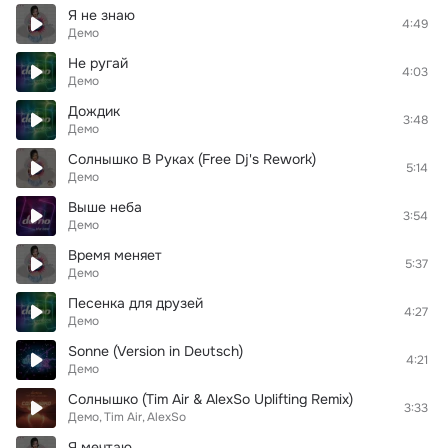
Я не знаю
4:49
Демо
Не ругай
4:03
Демо
Дождик
3:48
Демо
Солнышко В Руках (Free Dj's Rework)
5:14
Демо
Выше неба
3:54
Демо
Время меняет
5:37
Демо
Песенка для друзей
4:27
Демо
Sonne (Version in Deutsch)
4:21
Демо
Солнышко (Tim Air & AlexSo Uplifting Remix)
3:33
Демо
Tim Air
AlexSo
Я мечтаю