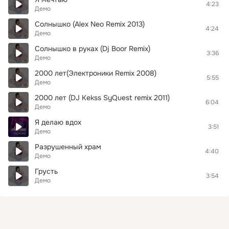
4:23
Демо
Солнышко (Alex Neo Remix 2013)
4:24
Демо
Солнышко в руках (Dj Boor Remix)
3:36
Демо
2000 лет(Электроники Remix 2008)
5:55
Демо
2000 лет (DJ Kekss SyQuest remix 2011)
6:04
Демо
Я делаю вдох
3:51
Демо
Разрушенный храм
4:40
Демо
Грусть
3:54
Демо