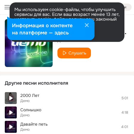
Войти
Мы используем cookie-файлы, чтобы улучшить
сервисы для вас. Если ваш возраст менее 13 лет,
настроить cookie-файлы должен ваш законный
представитель.
Больше информации
Информация о контенте
Песенка для друзей
Разрешить все
Настроить
на платформе — здесь
Демо
Слушать
Другие песни исполнителя
2000 Лет
5:01
Демо
Солнышко
4:18
Демо
Давайте петь
4:01
Демо