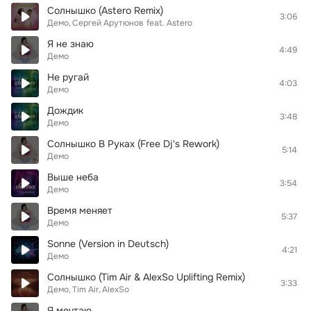
Солнышко (Astero Remix)
3:06
Демо
Сергей Арутюнов
feat.
Astero
Я не знаю
4:49
Демо
Не ругай
4:03
Демо
Дождик
3:48
Демо
Солнышко В Руках (Free Dj's Rework)
5:14
Демо
Выше неба
3:54
Демо
Время меняет
5:37
Демо
Sonne (Version in Deutsch)
4:21
Демо
Солнышко (Tim Air & AlexSo Uplifting Remix)
3:33
Демо
Tim Air
AlexSo
Я мечтаю