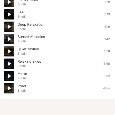
5:28
Shofik
Feel
6:13
Shofik
Deep Relaxation
5:19
Shofik
Sunset Melodies
5:42
Shofik
Quiet Motion
4:58
Shofik
Relaxing Skies
4:48
Shofik
Mirror
6:12
Shofik
Road
4:44
Shofik