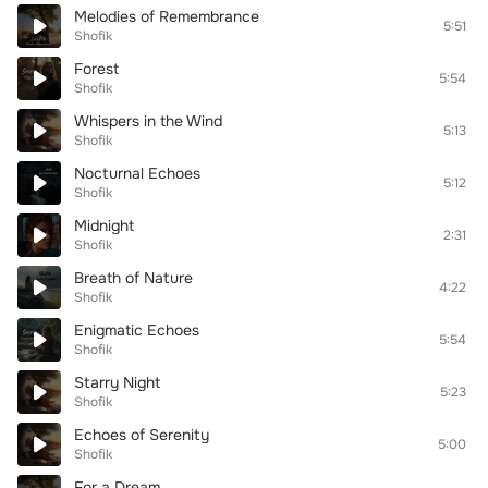
Melodies of Remembrance
5:51
Shofik
Forest
5:54
Shofik
Whispers in the Wind
5:13
Shofik
Nocturnal Echoes
5:12
Shofik
Midnight
2:31
Shofik
Breath of Nature
4:22
Shofik
Enigmatic Echoes
5:54
Shofik
Starry Night
5:23
Shofik
Echoes of Serenity
5:00
Shofik
For a Dream