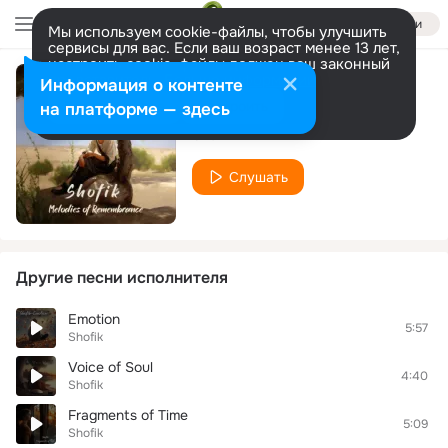
Войти
Мы используем cookie-файлы, чтобы улучшить
сервисы для вас. Если ваш возраст менее 13 лет,
настроить cookie-файлы должен ваш законный
представитель.
Больше информации
Информация о контенте
Dream
Разрешить все
Настроить
на платформе — здесь
Shofik
Слушать
Другие песни исполнителя
Emotion
5:57
Shofik
Voice of Soul
4:40
Shofik
Fragments of Time
5:09
Shofik