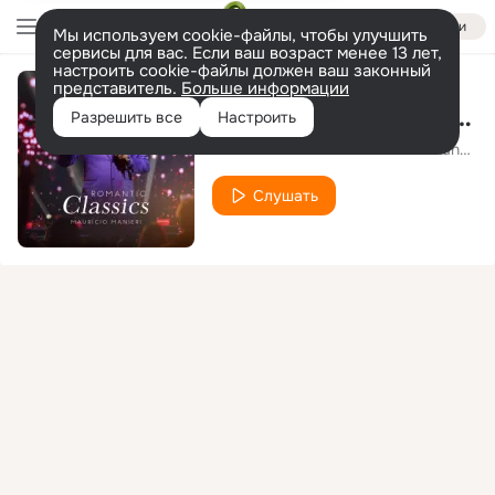
Войти
Мы используем cookie-файлы, чтобы улучшить
сервисы для вас. Если ваш возраст менее 13 лет,
настроить cookie-файлы должен ваш законный
представитель.
Больше информации
Have You Ever Really Loved a Woman
Разрешить все
Настроить
Maurício Manieri
Paula Fernandes
feat.
Слушать