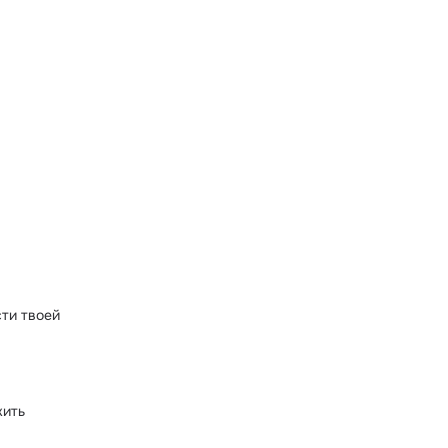
ти твоей
жить