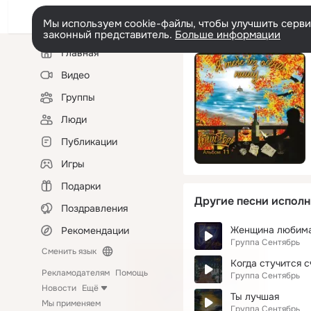
Мы используем cookie-файлы, чтобы улучшить сервис
законный представитель.
Больше информации
Левая
Главная
колонка
Видео
Группы
Люди
Публикации
Игры
Подарки
Другие песни исполн
Поздравления
Женщина любима
Рекомендации
Группа Сентябрь
Сменить язык
Когда стучится с
Рекламодателям
Помощь
Группа Сентябрь
Новости
Ещё
Ты лучшая
Мы применяем
Группа Сентябрь