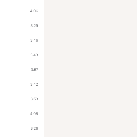
4:06
3:29
3:46
3:43
3:57
3:42
3:53
4:05
3:26