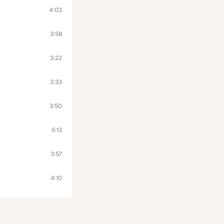
4:03
3:58
3:22
3:33
3:50
5:13
3:57
4:10