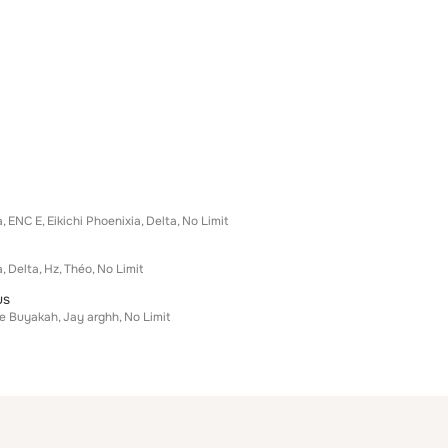
a
ENC E
Eikichi Phoenixia
Delta
No Limit
a
Delta
Hz
Théo
No Limit
us
e Buyakah
Jay arghh
No Limit