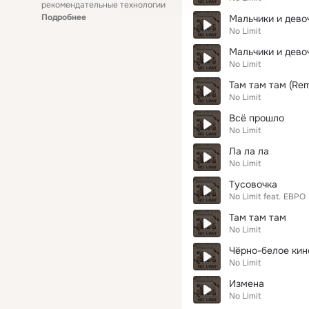
рекомендательные технологии
Подробнее
Мальчики и дево
No Limit
Мальчики и девоч
No Limit
Там там там (Rem
No Limit
Всё прошло
No Limit
Ла ла ла
No Limit
Тусовочка
No Limit
feat.
ЕВРО
Там там там
No Limit
Чёрно-белое кин
No Limit
Измена
No Limit