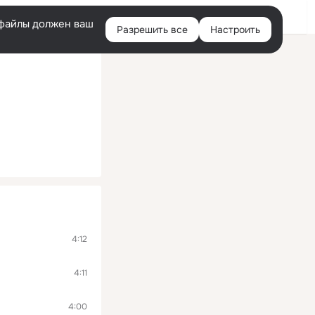
Войти
e-файлы должен ваш
Разрешить все
Настроить
Правая
колонка
4:12
4:11
4:00