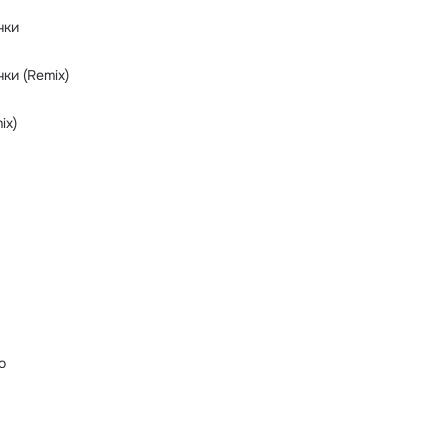
чки
ки (Remix)
ix)
о