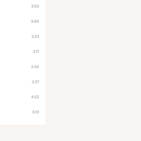
3:03
3:40
3:23
3:17
2:42
2:27
4:22
3:01