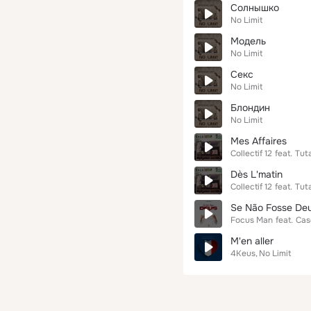
Солнышко
No Limit
Модель
No Limit
Секс
No Limit
Блондин
No Limit
Mes Affaires
Collectif 12
feat.
Tut
Dès L'matin
Collectif 12
feat.
Tut
Se Não Fosse De
Focus Man
feat.
Cas
M'en aller
4Keus
No Limit