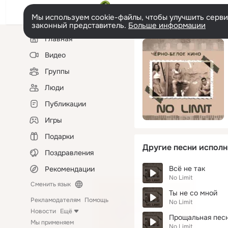
Мы используем cookie-файлы, чтобы улучшить сервис
законный представитель.
Больше информации
Левая
Главная
колонка
Видео
Группы
Люди
Публикации
Игры
Подарки
Другие песни исполн
Поздравления
Всё не так
Рекомендации
No Limit
Сменить язык
Ты не со мной
Рекламодателям
Помощь
No Limit
Новости
Ещё
Прощальная пес
Мы применяем
No Limit