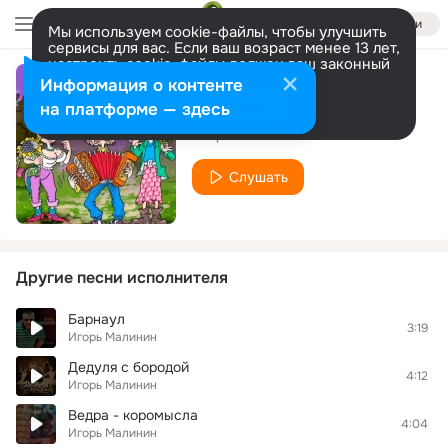
Войти
Мы используем cookie-файлы, чтобы улучшить
сервисы для вас. Если ваш возраст менее 13 лет,
настроить cookie-файлы должен ваш законный
представитель.
Больше информации
Информация о контенте
Штирлиц
Разрешить все
Настроить
на платформе — здесь
Игорь Малинин
Слушать
Другие песни исполнителя
Барнаул
3:19
Игорь Малинин
Дедуля с бородой
4:12
Игорь Малинин
Ведра - коромысла
4:04
Игорь Малинин