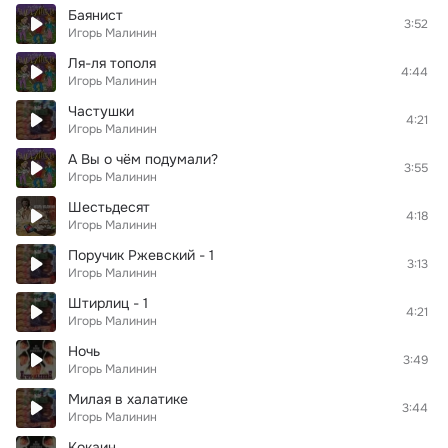
Баянист
3:52
Игорь Малинин
Ля-ля тополя
4:44
Игорь Малинин
Частушки
4:21
Игорь Малинин
А Вы о чём подумали?
3:55
Игорь Малинин
Шестьдесят
4:18
Игорь Малинин
Поручик Ржевский - 1
3:13
Игорь Малинин
Штирлиц - 1
4:21
Игорь Малинин
Ночь
3:49
Игорь Малинин
Милая в халатике
3:44
Игорь Малинин
Кокаин