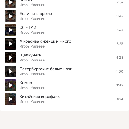
2:57
Игорь Малинин
Если ты в армии
3:47
Игорь Малинин
06 - ГАИ
3:47
Игорь Малинин
А красивых женщин много
3:57
Игорь Малинин
Щелкунчик
4:23
Игорь Малинин
Петербургские белые ночи
4:00
Игорь Малинин
Компот
3:42
Игорь Малинин
Китайские корефаны
3:54
Игорь Малинин