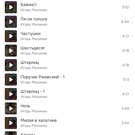
Баянист
3:52
Игорь Малинин
Ля-ля тополя
4:44
Игорь Малинин
Частушки
4:21
Игорь Малинин
Шестьдесят
4:18
Игорь Малинин
Штирлиц
4:18
Игорь Малинин
Поручик Ржевский - 1
3:13
Игорь Малинин
Штирлиц - 1
4:21
Игорь Малинин
Ночь
3:49
Игорь Малинин
Милая в халатике
3:44
Игорь Малинин
Кокаин