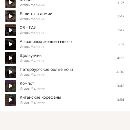
2:57
Игорь Малинин
Если ты в армии
3:47
Игорь Малинин
06 - ГАИ
3:47
Игорь Малинин
А красивых женщин много
3:57
Игорь Малинин
Щелкунчик
4:23
Игорь Малинин
Петербургские белые ночи
4:00
Игорь Малинин
Компот
3:42
Игорь Малинин
Китайские корефаны
3:54
Игорь Малинин