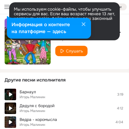
Войти
Мы используем cookie-файлы, чтобы улучшить
сервисы для вас. Если ваш возраст менее 13 лет,
настроить cookie-файлы должен ваш законный
представитель.
Больше информации
Информация о контенте
А Вы о чём подумали?
Разрешить все
Настроить
на платформе — здесь
Игорь Малинин
Слушать
Другие песни исполнителя
Барнаул
3:19
Игорь Малинин
Дедуля с бородой
4:12
Игорь Малинин
Ведра - коромысла
4:04
Игорь Малинин