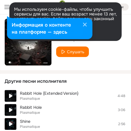
Войти
Мы используем cookie-файлы, чтобы улучшить
сервисы для вас. Если ваш возраст менее 13 лет,
настроить cookie-файлы должен ваш законный
представитель.
Больше информации
Информация о контенте
Resurgence
Разрешить все
Настроить
на платформе — здесь
Plasmatique
Слушать
Другие песни исполнителя
Rabbit Hole (Extended Version)
4:48
Plasmatique
Rabbit Hole
3:06
Plasmatique
Shine
2:56
Plasmatique