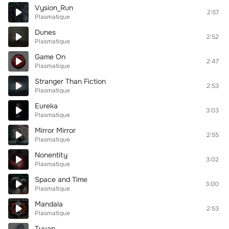
Vysion_Run
2:57
Plasmatique
Dunes
2:52
Plasmatique
Game On
2:47
Plasmatique
Stranger Than Fiction
2:53
Plasmatique
Eureka
3:03
Plasmatique
Mirror Mirror
2:55
Plasmatique
Nonentity
3:02
Plasmatique
Space and Time
3:00
Plasmatique
Mandala
2:53
Plasmatique
Tuvan