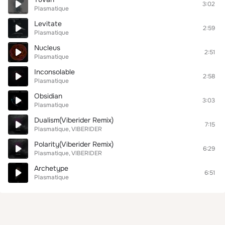
3:02
Plasmatique
Levitate
2:59
Plasmatique
Nucleus
2:51
Plasmatique
Inconsolable
2:58
Plasmatique
Obsidian
3:03
Plasmatique
Dualism(Viberider Remix)
7:15
Plasmatique
VIBERIDER
Polarity(Viberider Remix)
6:29
Plasmatique
VIBERIDER
Archetype
6:51
Plasmatique