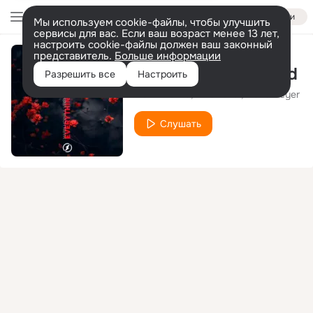
Войти
Мы используем cookie-файлы, чтобы улучшить
сервисы для вас. Если ваш возраст менее 13 лет,
настроить cookie-файлы должен ваш законный
представитель.
Больше информации
Everything I Wanted
Разрешить все
Настроить
Marin Hoxha
Vinsmoker
Maria Beyer
Слушать