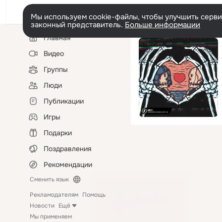
Мы используем cookie-файлы, чтобы улучшить сервис
законный представитель.
Больше информации
Левая
Главная
колонка
Видео
Группы
Люди
Публикации
Игры
Подарки
Поздравления
Рекомендации
Сменить язык
Рекламодателям
Помощь
Новости
Ещё
Мы применяем