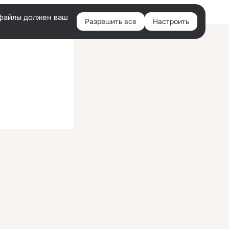
Войти
e-файлы должен ваш
Разрешить все
Настроить
Правая
колонка