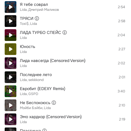
Я тебе соврал
2:54
Lida
Дмитрий Маликов
ТРЯСИ
2:58
Toxi$
Lida
ЛАДА ТУРБО СПЕЙС
2:04
Lida
Юность
2:27
Lida
Лида навсегда (Censored Version)
2:02
Lida
Последнее лето
2:01
Lida
sekkkond
Евробит (EDEXY Remix)
3:40
Lida
GSPD
Не Беспокоюсь
2:10
Мэйби Бэйби
Lida
Эмо хардкор (Censored Version)
2:19
Lida
Пластинка