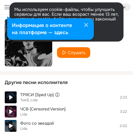
Войти
Мы используем cookie-файлы, чтобы улучшить
сервисы для вас. Если ваш возраст менее 13 лет,
настроить cookie-файлы должен ваш законный
представитель.
Больше информации
Информация о контенте
Секс
Разрешить все
Настроить
на платформе — здесь
Lida
Слушать
Другие песни исполнителя
ТРЯСИ (Sped Up)
2:23
Toxi$
Lida
ЧСВ (Censored Version)
3:22
Lida
Фото со звездой
2:02
Lida