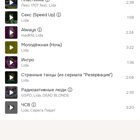
2:39
Лекс 1707
feat.
Lida
Секс (Speed Up)
1:59
Lida
Always
2:24
madk1d
Lida
Молодёжная (Ночь)
3:22
Lida
Интро
1:36
Lida
Странные танцы (из сериала "Резервация")
2:06
Lida
Радиоактивные люди
2:35
GSPD
Lida
DEAD BLONDE
ЧСВ
3:20
Lida
Серега Пират