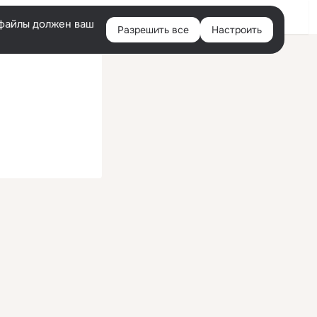
Войти
e-файлы должен ваш
Разрешить все
Настроить
Правая
колонка