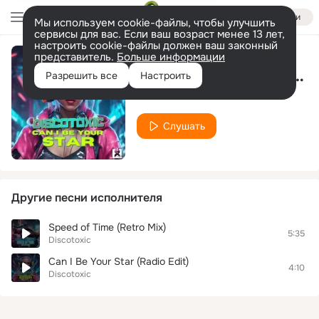
Войти
Мы используем cookie-файлы, чтобы улучшить
сервисы для вас. Если ваш возраст менее 13 лет,
настроить cookie-файлы должен ваш законный
представитель.
Больше информации
Can I Be Your Star (Extended Mix)
Разрешить все
Настроить
Discotoxic
Слушать
Другие песни исполнителя
Speed of Time (Retro Mix)
5:35
Discotoxic
Can I Be Your Star (Radio Edit)
4:10
Discotoxic