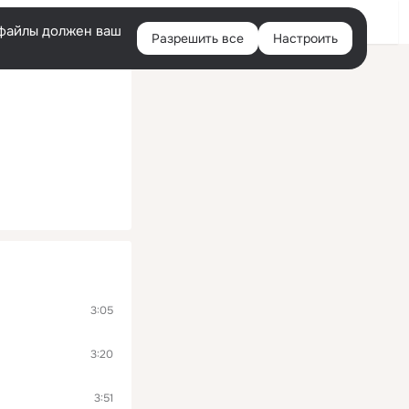
Войти
e-файлы должен ваш
Разрешить все
Настроить
Правая
колонка
3:05
3:20
3:51