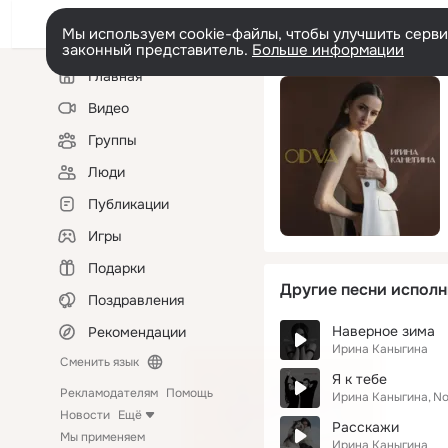
Мы используем cookie-файлы, чтобы улучшить сервис
законный представитель.
Больше информации
Левая
Главная
колонка
Видео
Группы
Люди
Публикации
Игры
Подарки
Другие песни исполн
Поздравления
Наверное зима
Рекомендации
Ирина Каныгина
Сменить язык
Я к тебе
Рекламодателям
Помощь
Ирина Каныгина
No
Новости
Ещё
Расскажи
Мы применяем
Ирина Каныгина