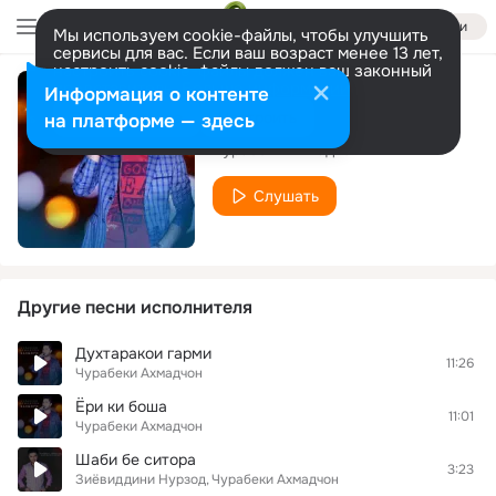
Войти
Мы используем cookie-файлы, чтобы улучшить
сервисы для вас. Если ваш возраст менее 13 лет,
настроить cookie-файлы должен ваш законный
представитель.
Больше информации
Информация о контенте
Духтари сабзина
Разрешить все
Настроить
на платформе — здесь
Чурабеки Ахмадчон
Слушать
Другие песни исполнителя
Духтаракои гарми
11:26
Чурабеки Ахмадчон
Ёри ки боша
11:01
Чурабеки Ахмадчон
Шаби бе ситора
3:23
Зиёвиддини Нурзод
Чурабеки Ахмадчон