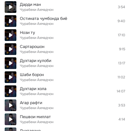
Дарди ман
3:54
Чурабеки Ахмадчон
Остината чумбонда биё
9:40
Чурабеки Ахмадчон
Нози ту
17:10
Чурабеки Ахмадчон
Сартарошон
9:15
Чурабеки Ахмадчон
Духтари кулоби
13:17
Чурабеки Ахмадчон
Шаби борон
11:02
Чурабеки Ахмадчон
Духтари хола
14:07
Чурабеки Ахмадчон
Агар рафти
3:53
Чурабеки Ахмадчон
Пешвои миллат
4:14
Чурабеки Ахмадчон
Духтарако