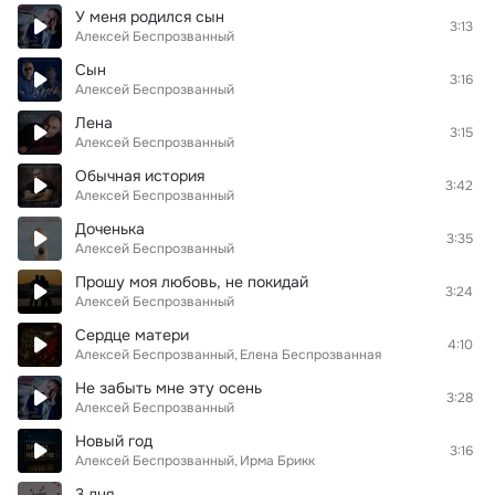
У меня родился сын
3:13
Алексей Беспрозванный
Сын
3:16
Алексей Беспрозванный
Лена
3:15
Алексей Беспрозванный
Обычная история
3:42
Алексей Беспрозванный
Доченька
3:35
Алексей Беспрозванный
Прошу моя любовь, не покидай
3:24
Алексей Беспрозванный
Сердце матери
4:10
Алексей Беспрозванный
Елена Беспрозванная
Не забыть мне эту осень
3:28
Алексей Беспрозванный
Новый год
3:16
Алексей Беспрозванный
Ирма Брикк
3 дня