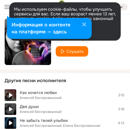
Войти
Мы используем cookie-файлы, чтобы улучшить
сервисы для вас. Если ваш возраст менее 13 лет,
настроить cookie-файлы должен ваш законный
представитель.
Больше информации
Информация о контенте
Как хочется любви
Разрешить все
Настроить
на платформе — здесь
Алексей Беспрозванный
Слушать
Другие песни исполнителя
Как хочется любви
3:15
Алексей Беспрозванный
Две души
3:16
Алексей Беспрозванный
Не забыть твоей улыбки
4:13
Алексей Беспрозванный
Елена Беспрозванная