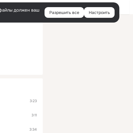
Войти
e-файлы должен ваш
Разрешить все
Настроить
Правая
колонка
3:23
3:11
3:34