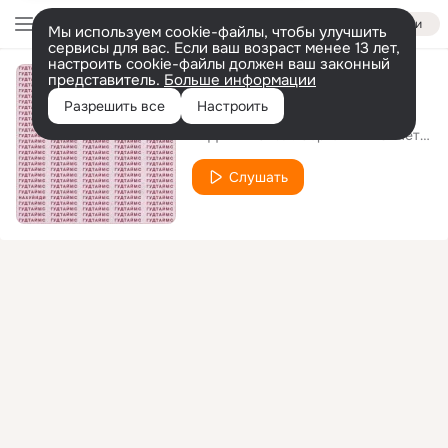
Войти
Мы используем cookie-файлы, чтобы улучшить
сервисы для вас. Если ваш возраст менее 13 лет,
настроить cookie-файлы должен ваш законный
представитель.
Больше информации
Буду
Разрешить все
Настроить
ГУДТАЙМС
Сергей ЧУПЭ Метель
feat.
Слушать