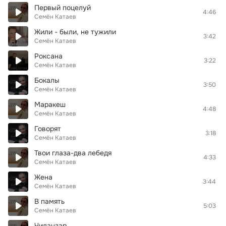
Первый поцелуй
4:46
Семён Катаев
Жили - были, не тужили
3:42
Семён Катаев
Роксана
3:22
Семён Катаев
Бокалы
3:50
Семён Катаев
Маракеш
4:48
Семён Катаев
Говорят
3:18
Семён Катаев
Твои глаза-два лебедя
4:33
Семён Катаев
Жена
3:44
Семён Катаев
В память
5:03
Семён Катаев
Чиланзар