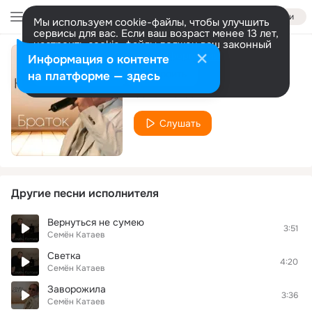
Войти
Мы используем cookie-файлы, чтобы улучшить
сервисы для вас. Если ваш возраст менее 13 лет,
настроить cookie-файлы должен ваш законный
представитель.
Больше информации
Информация о контенте
Не судите меня
Разрешить все
Настроить
на платформе — здесь
Семён Катаев
Слушать
Другие песни исполнителя
Вернуться не сумею
3:51
Семён Катаев
Светка
4:20
Семён Катаев
Заворожила
3:36
Семён Катаев