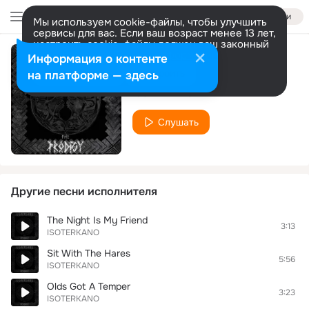
Войти
Мы используем cookie-файлы, чтобы улучшить
сервисы для вас. Если ваш возраст менее 13 лет,
настроить cookie-файлы должен ваш законный
представитель.
Больше информации
Информация о контенте
Repair & Out
Разрешить все
Настроить
на платформе — здесь
ISOTERKANO
Слушать
Другие песни исполнителя
The Night Is My Friend
3:13
ISOTERKANO
Sit With The Hares
5:56
ISOTERKANO
Olds Got A Temper
3:23
ISOTERKANO