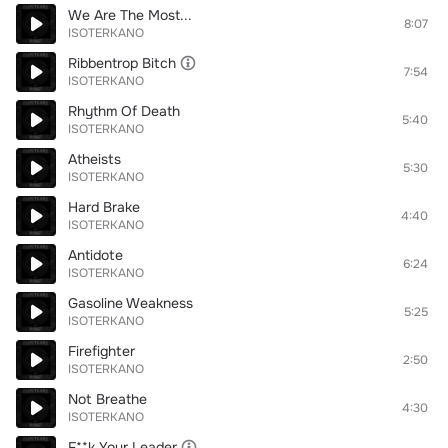
We Are The Most...
8:07
ISOTERKANO
Ribbentrop Bitch
7:54
ISOTERKANO
Rhythm Of Death
5:40
ISOTERKANO
Аtheists
5:30
ISOTERKANO
Hard Brake
4:40
ISOTERKANO
Antidote
6:24
ISOTERKANO
Gasoline Weakness
5:25
ISOTERKANO
Firefighter
2:50
ISOTERKANO
Not Breathe
4:30
ISOTERKANO
F**k Your Leader