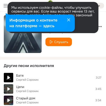
Войти
Мы используем cookie-файлы, чтобы улучшить
сервисы для вас. Если ваш возраст менее 13 лет,
настроить cookie-файлы должен ваш законный
представитель.
Больше информации
Информация о контенте
Зачем звала меня ты, мама
Разрешить все
Настроить
на платформе — здесь
Сергей Сорокин
Слушать
Другие песни исполнителя
Батя
3:27
Сергей Сорокин
Цепи
3:45
Сергей Сорокин
Старый дом
3:34
Сергей Сорокин