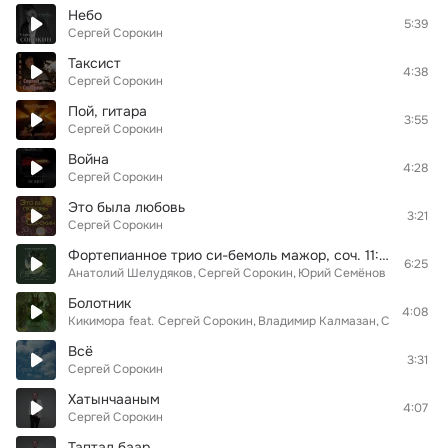
Небо
5:39
Сергей Сорокин
Таксист
4:38
Сергей Сорокин
Пой, гитара
3:55
Сергей Сорокин
Война
4:28
Сергей Сорокин
Это была любовь
3:21
Сергей Сорокин
Фортепианное трио си-бемоль мажор, соч. 11: III. Tema con variazioni
6:25
Анатолий Шелудяков
Сергей Сорокин
Юрий Семёнов
Болотник
4:08
Кикимора
feat.
Сергей Сорокин
Владимир Калмазан
Станислав
Всё
3:31
Сергей Сорокин
Хатынчааным
4:07
Сергей Сорокин
Таптал баар