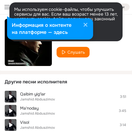
Войти
Мы используем cookie-файлы, чтобы улучшить
сервисы для вас. Если ваш возраст менее 13 лет,
настроить cookie-файлы должен ваш законный
представитель.
Больше информации
Информация о контенте
Onam
Разрешить все
Настроить
на платформе — здесь
Jamshid Abduazimov
Слушать
Другие песни исполнителя
Qalbim yig'lar
3:51
Jamshid Abduazimov
Ma'noday
3:45
Jamshid Abduazimov
Visol
3:14
Jamshid Abduazimov