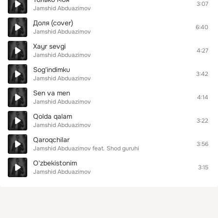
3:07
Jamshid Abduazimov
Доля (cover)
6:40
Jamshid Abduazimov
Xayr sevgi
4:27
Jamshid Abduazimov
Sog'indimku
3:42
Jamshid Abduazimov
Sen va men
4:14
Jamshid Abduazimov
Qolda qalam
3:22
Jamshid Abduazimov
Qaroqchilar
3:56
Jamshid Abduazimov
feat.
Shod guruhi
O'zbekistonim
3:15
Jamshid Abduazimov