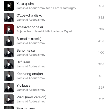
Xato qildim
4:13
Jamshid Abduazimov
feat.
Farrux Xamrayev
O'zbekcha disko
3:32
Jamshid Abduazimov
Amakivachchalar
3:17
Bojalar
feat.
Jamshid Abduazimov
Oybek
Bilmadim (remix)
3:03
Jamshid Abduazimov
Bahor kelsa
4:00
Jamshid Abduazimov
Dilfuzam
3:38
Jamshid Abduazimov
Kechiring onajon
4:21
Jamshid Abduazimov
Yig'laysan
2:37
Jamshid Abduazimov
Visol (new version)
2:31
Jamshid Abduazimov
Только моя