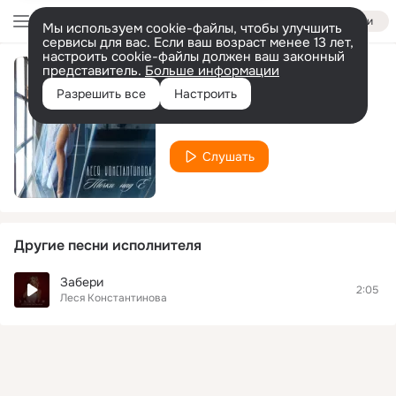
Войти
Мы используем cookie-файлы, чтобы улучшить
сервисы для вас. Если ваш возраст менее 13 лет,
настроить cookie-файлы должен ваш законный
представитель.
Больше информации
Точки над Ё
Разрешить все
Настроить
Леся Константинова
Слушать
Другие песни исполнителя
Забери
2:05
Леся Константинова