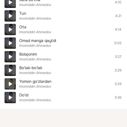
4:10
Imomiddin Ahmedov
Tun
4:21
Imomiddin Ahmedov
Ota
4:14
Imomiddin Ahmedov
Omad manga qaytdi
5:05
Imomiddin Ahmedov
Bolajonim
3:27
Imomiddin Ahmedov
Bo'lak-bo'lak
3:29
Imomiddin Ahmedov
Yomon go'zlardan
3:29
Imomiddin Ahmedov
Do'st
3:36
Imomiddin Ahmedov