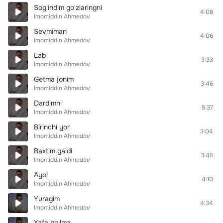
Sog'indim go'zlaringni
4:08
Imomiddin Ahmedov
Sevmiman
4:06
Imomiddin Ahmedov
Lab
3:33
Imomiddin Ahmedov
Getma jonim
3:46
Imomiddin Ahmedov
Dardimni
5:37
Imomiddin Ahmedov
Birinchi yor
3:04
Imomiddin Ahmedov
Baxtim galdi
3:45
Imomiddin Ahmedov
Ayol
4:10
Imomiddin Ahmedov
Yuragim
4:34
Imomiddin Ahmedov
Xafa bo'lma