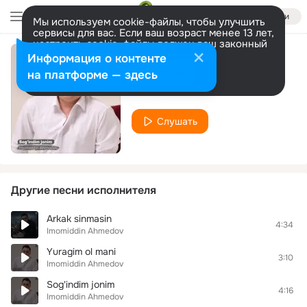
Войти
Мы используем cookie-файлы, чтобы улучшить
сервисы для вас. Если ваш возраст менее 13 лет,
настроить cookie-файлы должен ваш законный
представитель.
Больше информации
Информация о контенте
Nozli-nozli
Разрешить все
Настроить
на платформе — здесь
Imomiddin Ahmedov
Слушать
Другие песни исполнителя
Arkak sinmasin
4:34
Imomiddin Ahmedov
Yuragim ol mani
3:10
Imomiddin Ahmedov
Sog'indim jonim
4:16
Imomiddin Ahmedov