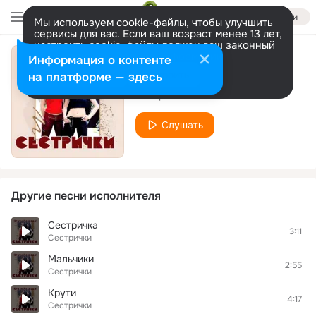
Войти
Мы используем cookie-файлы, чтобы улучшить
сервисы для вас. Если ваш возраст менее 13 лет,
настроить cookie-файлы должен ваш законный
представитель.
Больше информации
Информация о контенте
Жена
Разрешить все
Настроить
на платформе — здесь
Сестрички
Слушать
Другие песни исполнителя
Сестричка
3:11
Сестрички
Мальчики
2:55
Сестрички
Крути
4:17
Сестрички