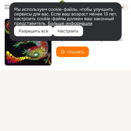
Войти
Мы используем cookie-файлы, чтобы улучшить
сервисы для вас. Если ваш возраст менее 13 лет,
настроить cookie-файлы должен ваш законный
представитель.
Больше информации
Курсив
Разрешить все
Настроить
Соратник Хьюстон
City Vanadalaizer
f
Слушать