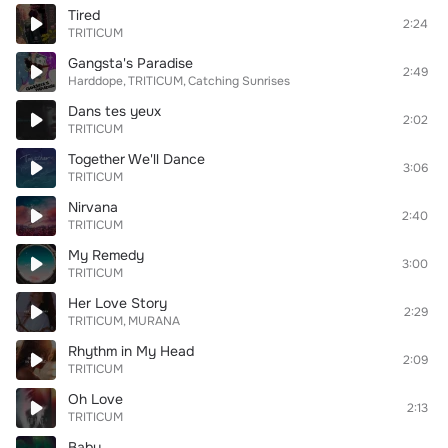
Tired
2:24
TRITICUM
Gangsta's Paradise
2:49
Harddope
TRITICUM
Catching Sunrises
Dans tes yeux
2:02
TRITICUM
Together We'll Dance
3:06
TRITICUM
Nirvana
2:40
TRITICUM
My Remedy
3:00
TRITICUM
Her Love Story
2:29
TRITICUM
MURANA
Rhythm in My Head
2:09
TRITICUM
Oh Love
2:13
TRITICUM
Baby