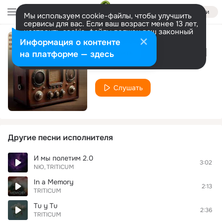
Войти
Мы используем cookie-файлы, чтобы улучшить
сервисы для вас. Если ваш возраст менее 13 лет,
настроить cookie-файлы должен ваш законный
представитель.
Больше информации
Информация о контенте
Rhythm in My Head
Разрешить все
Настроить
на платформе — здесь
TRITICUM
Слушать
Другие песни исполнителя
И мы полетим 2.0
3:02
NЮ
TRITICUM
In a Memory
2:13
TRITICUM
Tu y Tu
2:36
TRITICUM