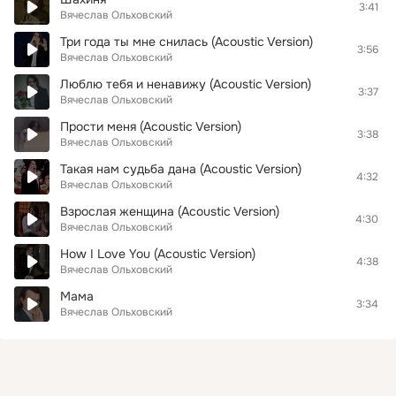
3:41
Вячеслав Ольховский
Три года ты мне снилась (Acoustic Version)
3:56
Вячеслав Ольховский
Люблю тебя и ненавижу (Acoustic Version)
3:37
Вячеслав Ольховский
Прости меня (Acoustic Version)
3:38
Вячеслав Ольховский
Такая нам судьба дана (Acoustic Version)
4:32
Вячеслав Ольховский
Взрослая женщина (Acoustic Version)
4:30
Вячеслав Ольховский
How I Love You (Acoustic Version)
4:38
Вячеслав Ольховский
Мама
3:34
Вячеслав Ольховский