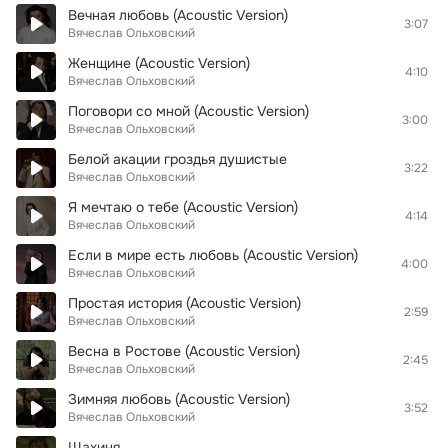
Вечная любовь (Acoustic Version)
3:07
Вячеслав Ольховский
Женщине (Acoustic Version)
4:10
Вячеслав Ольховский
Поговори со мной (Acoustic Version)
3:00
Вячеслав Ольховский
Белой акации гроздья душистые
3:22
Вячеслав Ольховский
Я мечтаю о тебе (Acoustic Version)
4:14
Вячеслав Ольховский
Если в мире есть любовь (Acoustic Version)
4:00
Вячеслав Ольховский
Простая история (Acoustic Version)
2:59
Вячеслав Ольховский
Весна в Ростове (Acoustic Version)
2:45
Вячеслав Ольховский
Зимняя любовь (Acoustic Version)
3:52
Вячеслав Ольховский
Шахиня