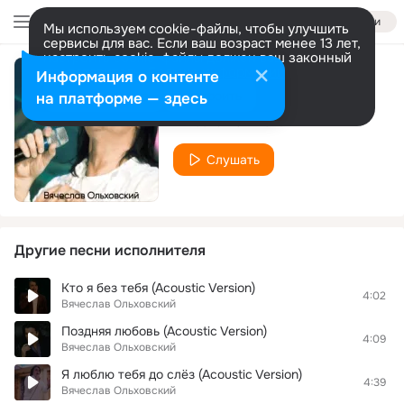
Войти
Мы используем cookie-файлы, чтобы улучшить
сервисы для вас. Если ваш возраст менее 13 лет,
настроить cookie-файлы должен ваш законный
представитель.
Больше информации
Информация о контенте
Кубики
Разрешить все
Настроить
на платформе — здесь
Вячеслав Ольховский
Слушать
Другие песни исполнителя
Кто я без тебя (Acoustic Version)
4:02
Вячеслав Ольховский
Поздняя любовь (Acoustic Version)
4:09
Вячеслав Ольховский
Я люблю тебя до слёз (Acoustic Version)
4:39
Вячеслав Ольховский