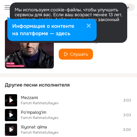
Войти
Мы используем cookie-файлы, чтобы улучшить
сервисы для вас. Если ваш возраст менее 13 лет,
настроить cookie-файлы должен ваш законный
представитель.
Больше информации
Информация о контенте
Nima bo'ldi senga
Разрешить все
Настроить
на платформе — здесь
Farruh Rahmatullayev
Слушать
Другие песни исполнителя
Mezzami
3:03
Farruh Rahmatullayev
Po'mpalog'im
3:03
Farruh Rahmatullayev
Xiyonat qilma
3:00
Farruh Rahmatullayev