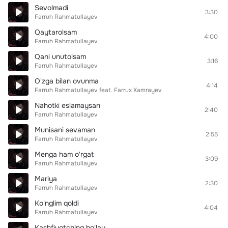
Sevolmadi
3:30
Farruh Rahmatullayev
Qaytarolsam
4:00
Farruh Rahmatullayev
Qani unutolsam
3:16
Farruh Rahmatullayev
O'zga bilan ovunma
4:14
Farruh Rahmatullayev
feat.
Farrux Xamrayev
Nahotki eslamaysan
2:40
Farruh Rahmatullayev
Munisani sevaman
2:55
Farruh Rahmatullayev
Menga ham o'rgat
3:09
Farruh Rahmatullayev
Mariya
2:30
Farruh Rahmatullayev
Ko'nglim qoldi
4:04
Farruh Rahmatullayev
Kashfiyotching bo'lay